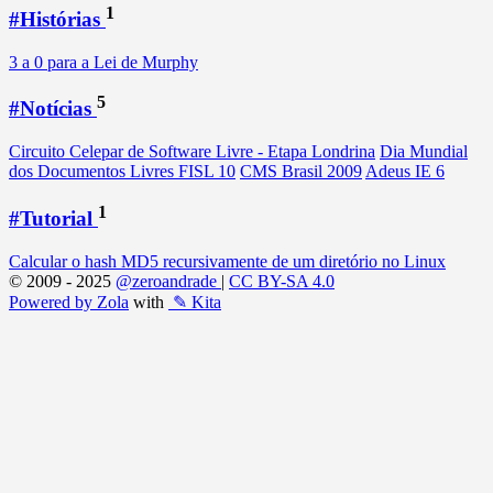
1
#Histórias
3 a 0 para a Lei de Murphy
5
#Notícias
Circuito Celepar de Software Livre - Etapa Londrina
Dia Mundial
dos Documentos Livres
FISL 10
CMS Brasil 2009
Adeus IE 6
1
#Tutorial
Calcular o hash MD5 recursivamente de um diretório no Linux
© 2009 - 2025
@zeroandrade
|
CC BY-SA 4.0
Powered by Zola
with
✎ Kita