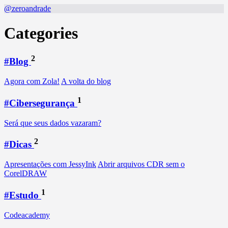
@zeroandrade
Categories
2
#Blog
Agora com Zola!
A volta do blog
1
#Cibersegurança
Será que seus dados vazaram?
2
#Dicas
Apresentações com JessyInk
Abrir arquivos CDR sem o
CorelDRAW
1
#Estudo
Codeacademy