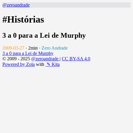
@zeroandrade
#Histórias
3 a 0 para a Lei de Murphy
2009-03-27
·
2min
·
Zero Andrade
3 a 0 para a Lei de Murphy
© 2009 - 2025
@zeroandrade
|
CC BY-SA 4.0
Powered by Zola
with
✎ Kita