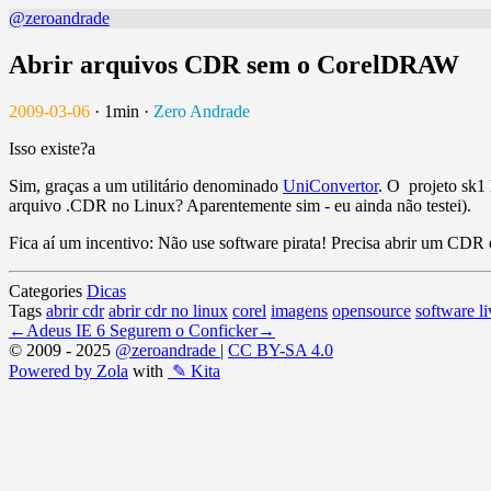
@zeroandrade
Abrir arquivos CDR sem o CorelDRAW
2009-03-06
·
1min
·
Zero Andrade
Isso existe?a
Sim, graças a um utilitário denominado
UniConvertor
. O projeto sk1 
arquivo .CDR no Linux? Aparentemente sim - eu ainda não testei).
Fica aí um incentivo: Não use software pirata! Precisa abrir um C
Categories
Dicas
Tags
abrir cdr
abrir cdr no linux
corel
imagens
opensource
software li
←
Adeus IE 6
Segurem o Conficker
→
© 2009 - 2025
@zeroandrade
|
CC BY-SA 4.0
Powered by Zola
with
✎ Kita