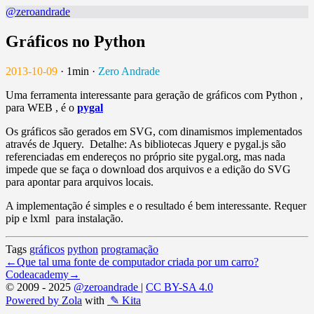
@zeroandrade
Gráficos no Python
2013-10-09
·
1min
·
Zero Andrade
Uma ferramenta interessante para geração de gráficos com Python ,
para WEB , é o
pygal
Os gráficos são gerados em SVG, com dinamismos implementados
através de Jquery. Detalhe: As bibliotecas Jquery e pygal.js são
referenciadas em endereços no próprio site pygal.org, mas nada
impede que se faça o download dos arquivos e a edição do SVG
para apontar para arquivos locais.
A implementação é simples e o resultado é bem interessante. Requer
pip e lxml para instalação.
Tags
gráficos
python
programação
←
Que tal uma fonte de computador criada por um carro?
Codeacademy
→
© 2009 - 2025
@zeroandrade
|
CC BY-SA 4.0
Powered by Zola
with
✎ Kita