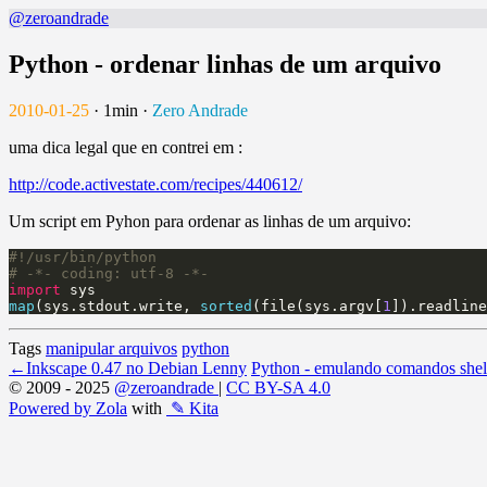
@zeroandrade
Python - ordenar linhas de um arquivo
2010-01-25
·
1min
·
Zero Andrade
uma dica legal que en contrei em :
http://code.activestate.com/recipes/440612/
Um script em Pyhon para ordenar as linhas de um arquivo:
import 
map
(sys.stdout.write, 
sorted
(file(sys.argv[
1
Tags
manipular arquivos
python
←
Inkscape 0.47 no Debian Lenny
Python - emulando comandos she
© 2009 - 2025
@zeroandrade
|
CC BY-SA 4.0
Powered by Zola
with
✎ Kita