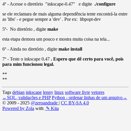
4º - Acesse o diretório "inkscape-0.47" e digite
./configure
se ele reclamara de mais alguma dependência tente encontrá-la entre
as 'libs' - e pegue sempre a 'dev' . Por ex: libpopt-dev
5º- No diretório , digite
make
esta etapa demora um pouco e mostra muita coisa na tela...
6º - Ainda no diretório , digite
make install
7º - Teste o inkscape 0.47
. Espero que dê certo para você, pois
para mim funcionou legal.
**
**
Tags
debian
inkscape
lenny
linux
software livre
vetores
←
SQL, validações e PHP
Python - ordenar linhas de um arquivo
→
© 2009 - 2025
@zeroandrade
|
CC BY-SA 4.0
Powered by Zola
with
✎ Kita