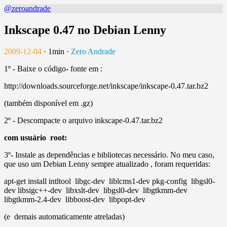
@zeroandrade
Inkscape 0.47 no Debian Lenny
2009-12-04
·
1min
·
Zero Andrade
1º - Baixe o código- fonte em :
http://downloads.sourceforge.net/inkscape/inkscape-0.47.tar.bz2
(também disponível em .gz)
2º - Descompacte o arquivo inkscape-0.47.tar.bz2
com usuário root:
3º- Instale as dependências e bibliotecas necessário. No meu caso,
que uso um Debian Lenny sempre atualizado , foram requeridas:
apt-get install intltool libgc-dev liblcms1-dev pkg-config libgsl0-
dev libsigc++-dev libxslt-dev libgsl0-dev libgtkmm-dev
libgtkmm-2.4-dev libboost-dev libpopt-dev
(e demais automaticamente atreladas)