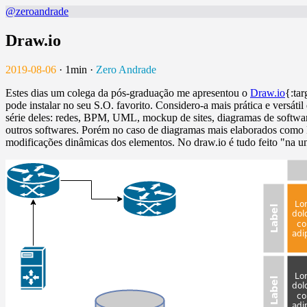
@zeroandrade
Draw.io
2019-08-06
·
1min
·
Zero Andrade
Estes dias um colega da pós-graduação me apresentou o
Draw.io
{:ta
pode instalar no seu S.O. favorito. Considero-a mais prática e versát
série deles: redes, BPM, UML, mockup de sites, diagramas de software
outros softwares. Porém no caso de diagramas mais elaborados como D
modificações dinâmicas dos elementos. No draw.io é tudo feito "na u